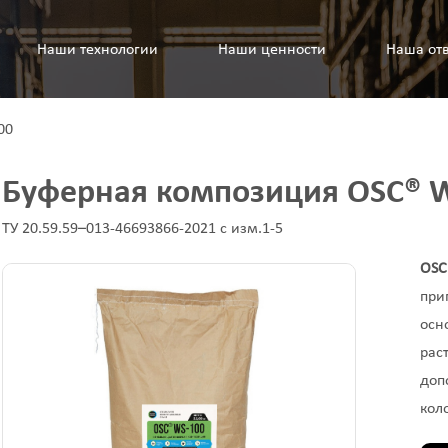
Наши технологии
Наши ценности
Наша отв
00
Буферная композиция OSC® 
ТУ 20.59.59–013-46693866-2021 с изм.1-5
OS
при
осн
рас
доп
кол