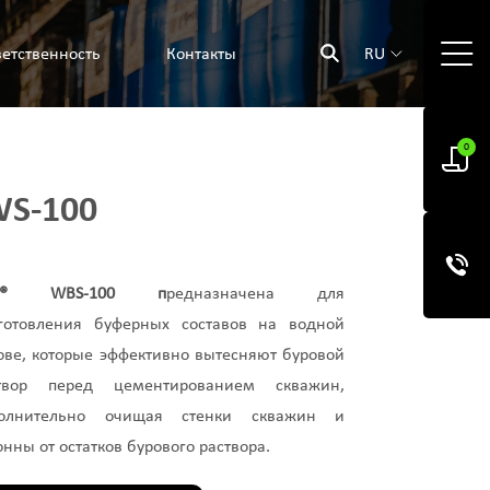
етственность
Контакты
RU
0
WS-100
C® WBS-100 п
редназначена для
готовления буферных составов на водной
ове, которые эффективно вытесняют буровой
твор перед цементированием скважин,
олнительно очищая стенки скважин и
онны от остатков бурового раствора.