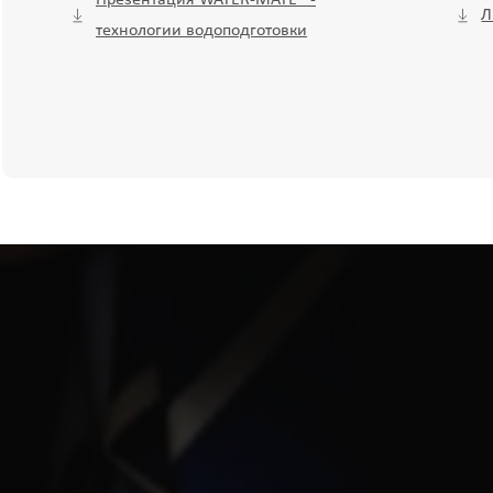
Презентация WATER-MATE® -
Л
технологии водоподготовки