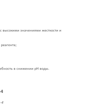
с высокими значениями жесткости и
реагента;
ебность в снижении рН воды.
-4
-4