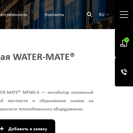
етственность
Контакты
RU
0
ная WATER-MATE®
ER-MATE® MFWA-4 — ингибитор отложений
ей жесткости и образования шлама на
ерхности теплообменного оборудования.
+
Добавить в заявку