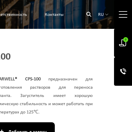
етственность
Контакты
RU
0
100
EARWELL® CPS-100
предназначен для
иготовления растворов для переноса
опанта. Загуститель имеет хорошую
мическую стабильность и может работать при
пературах до 125℃.