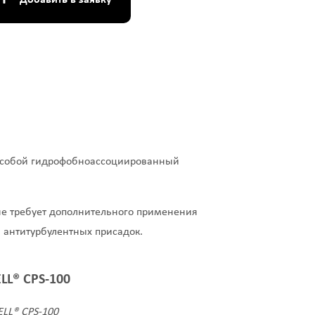
+
Добавить в заявку
т собой гидрофобноассоциированный
 не требует дополнительного применения
я антитурбулентных присадок.
LL® CPS-100
LL® CPS-100