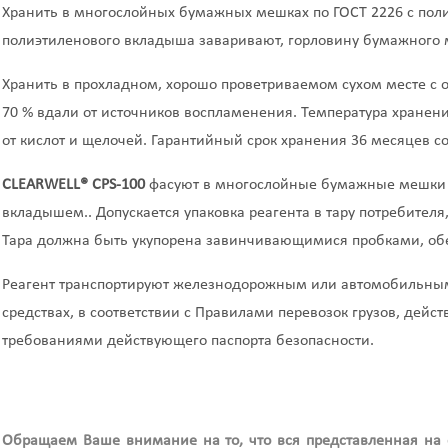
Хранить в многослойных бумажных мешках по ГОСТ 2226 с по
полиэтиленового вкладыша заваривают, горловину бумажного
Хранить в прохладном, хорошо проветриваемом сухом месте с 
70 % вдали от источников воспламенения. Температура хранени
от кислот и щелочей. Гарантийный срок хранения 36 месяцев со
CLEARWELL
®
CPS-100
фасуют в многослойные бумажные мешки 
вкладышем.. Допускается упаковка реагента в тару потребител
Тара должна быть укупорена завинчивающимися пробками, об
Реагент транспортируют железнодорожным или автомобильным
средствах, в соответствии с Правилами перевозок грузов, дейс
требованиями действующего паспорта безопасности.
Обращаем Ваше внимание на то, что вся представленная на