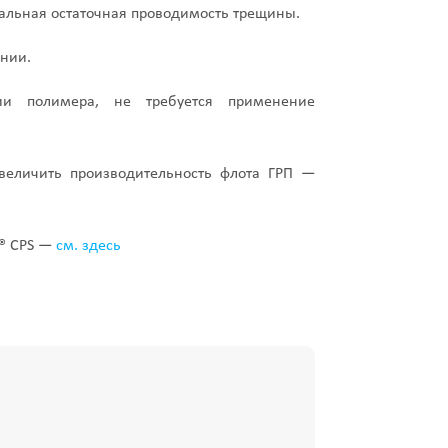
альная остаточная проводимость трещины.
ании.
ции полимера, не требуется применение
увеличить производительность флота ГРП —
L® CPS —
см. здесь