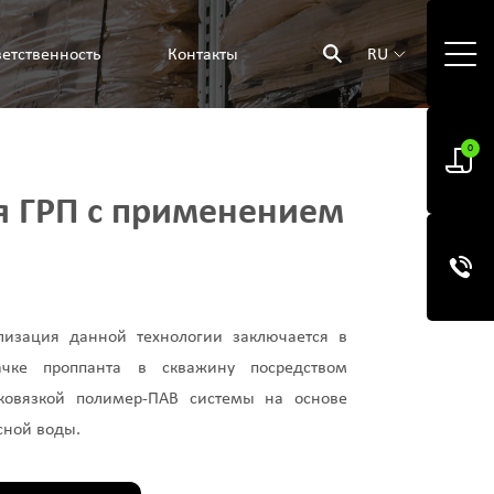
етственность
Контакты
RU
0
я ГРП с применением
лизация данной технологии заключается в
ачке проппанта в скважину посредством
ковязкой полимер-ПАВ системы на основе
сной воды.