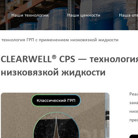
Наши технологии
Наши ценности
Наша отв
 технология ГРП с применением низковязкой жидкости
CLEARWELL® CPS — технологи
низковязкой жидкости
Реа
зак
низ
пре