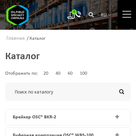
0
RU
Главная
/
Каталог
Каталог
Отображать по:
20
40
60
100
+
Брейкер OSC® BKR-2
+
Буферная композиция OSC® WBS-100