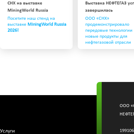
СНХ на выставке
Выставка НЕФТЕГАЗ у
MiningWorld Russia
завершилась
Посетите наш стенд на
ООО «СНХ»
выставке
MiningWorld Russia
продемонстрировало
2026!
передовые технологии
новые продукты для
нефтегазовой отрасли
OOО «
НЕФТЕ
Услуги
199106