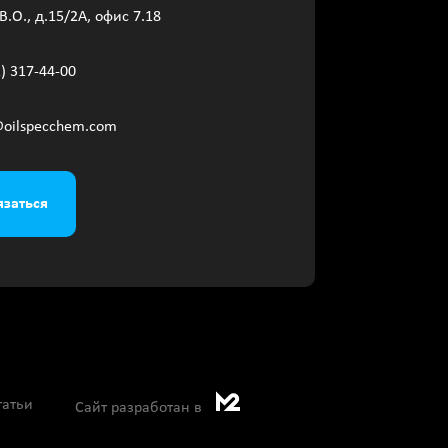
В.О., д.15/2A, офис 7.18
2) 317-44-00
@oilspecchem.com
язаться
татьи
Сайт разработан в