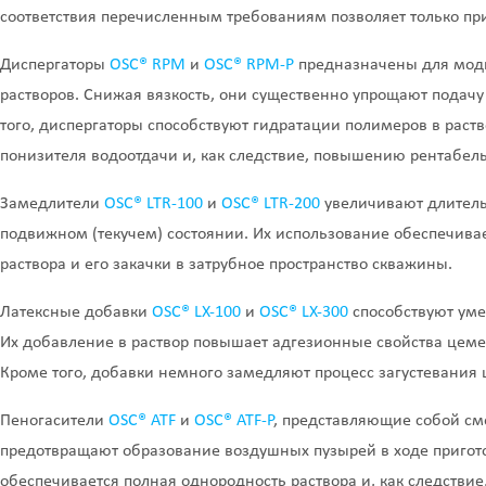
соответствия перечисленным требованиям позволяет только п
Диспергаторы
OSC® RPM
и
OSC® RPM-P
предназначены для моди
растворов. Снижая вязкость, они существенно упрощают подачу 
того, диспергаторы способствуют гидратации полимеров в раств
понизителя водоотдачи и, как следствие, повышению рентабель
Замедлители
OSC® LTR-100
и
OSC® LTR-200
увеличивают длитель
подвижном (текучем) состоянии. Их использование обеспечива
раствора и его закачки в затрубное пространство скважины.
Латексные добавки
OSC® LX-100
и
OSC® LX-300
способствуют уме
Их добавление в раствор повышает адгезионные свойства цеме
Кроме того, добавки немного замедляют процесс загустевания 
Пеногасители
OSC® ATF
и
OSC® ATF-P
, представляющие собой см
предотвращают образование воздушных пузырей в ходе приго
обеспечивается полная однородность раствора и, как следствие