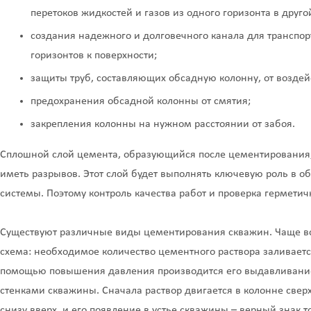
перетоков жидкостей и газов из одного горизонта в друго
создания надежного и долговечного канала для транспор
горизонтов к поверхности;
защиты труб, составляющих обсадную колонну, от воздей
предохранения обсадной колонны от смятия;
закрепления колонны на нужном расстоянии от забоя.
Сплошной слой цемента, образующийся после цементирования
иметь разрывов. Этот слой будет выполнять ключевую роль в 
системы. Поэтому контроль качества работ и проверка гермети
Существуют различные виды цементирования скважин. Чаще вс
схема: необходимое количество цементного раствора заливаетс
помощью повышения давления производится его выдавливание
стенками скважины. Сначала раствор двигается в колонне сверх
снизу вверх, и его появление в устье скважины – верный знак т