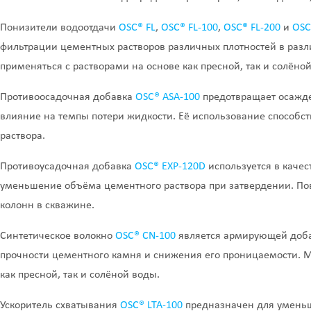
Понизители водоотдачи
OSC® FL
,
OSC® FL-100
,
OSC® FL-200
и
OSC
фильтрации цементных растворов различных плотностей в разл
применяться с растворами на основе как пресной, так и солёно
Противоосадочная добавка
OSC® ASA-100
предотвращает осажде
влияние на темпы потери жидкости. Её использование способ
раствора.
Противоусадочная добавка
OSC® EXP-120D
используется в каче
уменьшение объёма цементного раствора при затвердении. По
колонн в скважине.
Синтетическое волокно
OSC® CN-100
является армирующей доба
прочности цементного камня и снижения его проницаемости. М
как пресной, так и солёной воды.
Ускоритель схватывания
OSC® LTA-100
предназначен для умень