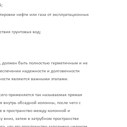
й
;
тировки нефти или газа от эксплуатационных
ствия грунтовых вод;
, должен быть полностью герметичным и не
обеспечении надежности и долговечности
чности являются важными этапами.
его применяется так называемая прямая
я внутрь обсадной колонны, после чего с
 в пространство между колонной и
у вниз, затем в затрубном пространстве
ого, что это пространство заполнено целиком.