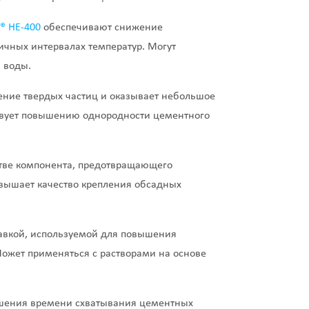
® НЕ‐400
обеспечивают снижение
ичных интервалах температур. Могут
й воды.
ние твердых частиц и оказывает небольшое
ствует повышению однородности цементного
стве компонента, предотвращающего
вышает качество крепления обсадных
вкой, используемой для повышения
ожет применяться с растворами на основе
шения времени схватывания цементных