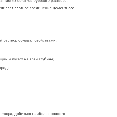
янистых остатков бурового раствора.
печивает плотное соединение цементного
й раствор обладал свойствами,
ин и пустот на всей глубине;
ород;
створа, добиться наиболее полного